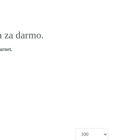
a za darmo.
arnet.
Pokaż #