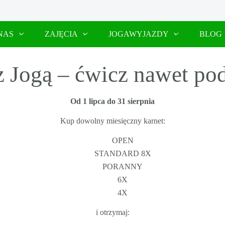
NAS
ZAJĘCIA
JOGAWYJAZDY
BLOG
z Jogą – ćwicz nawet pod
Od 1 lipca do 31 sierpnia
Kup dowolny miesięczny karnet:
OPEN
STANDARD 8X
PORANNY
6X
4X
i otrzymaj: