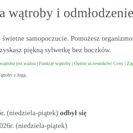
a wątroby i odmłodzeni
 i świetne samopoczucie. Pomożesz organizm
uzyskasz piękną sylwetkę bez boczków.
wątroba jest ważna
|
Funkcje wątroby
|
Opinie uczestników
|
Ceny
|
Za
ątroby z Jogą.
. (niedziela-piątek)
odbył się
26r. (niedziela-piątek)