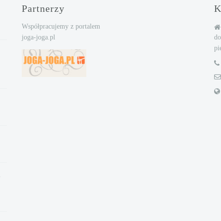
Partnerzy
K
Współpracujemy z portalem
joga-joga.pl
d
pi
u