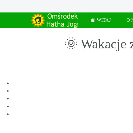
WITAJ
O 
🌞 Wakacje 