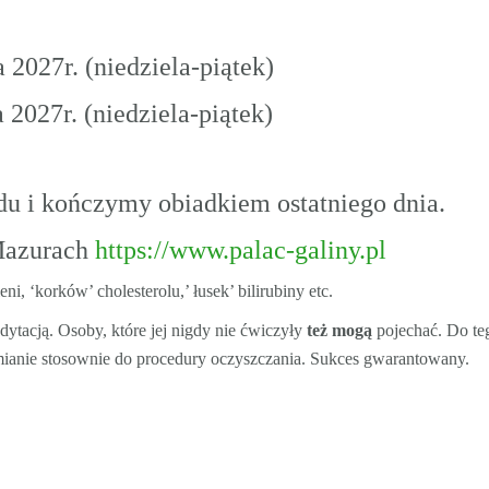
2027r. (niedziela-piątek)
 2027r. (niedziela-piątek)
u i kończymy obiadkiem ostatniego dnia.
 Mazurach
https://www.palac-galiny.pl
i, ‘korków’ cholesterolu,’ łusek’ bilirubiny etc.
ytacją. Osoby, które jej nigdy nie ćwiczyły
też mogą
pojechać. Do teg
zmianie stosownie do procedury oczyszczania. Sukces gwarantowany.