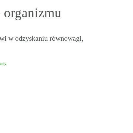
e organizmu
owi w odzyskaniu równowagi,
pisy
|