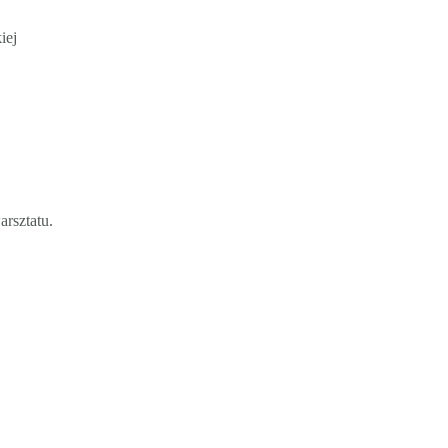
iej
arsztatu.