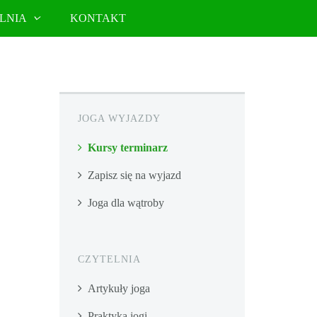
LNIA
KONTAKT
JOGA WYJAZDY
Kursy terminarz
Zapisz się na wyjazd
Joga dla wątroby
CZYTELNIA
Artykuły joga
Praktyka jogi