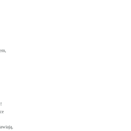
em,
!
ce
awiają,