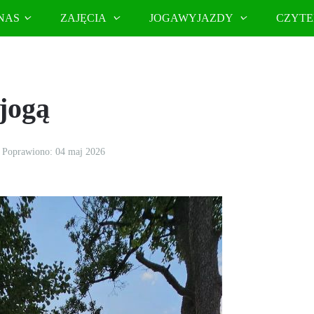
NAS
ZAJĘCIA
JOGAWYJAZDY
CZYTE
jogą
Poprawiono: 04 maj 2026