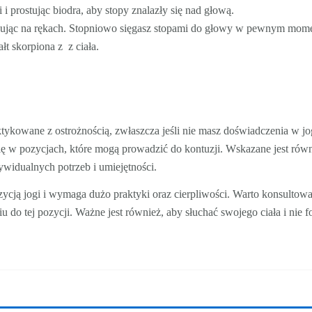
i prostując biodra, aby stopy znalazły się nad głową.
sując na rękach. Stopniowo sięgasz stopami do głowy w pewnym momen
t skorpiona z z ciała.
tykowane z ostrożnością, zwłaszcza jeśli nie masz doświadczenia w j
się w pozycjach, które mogą prowadzić do kontuzji. Wskazane jest równi
widualnych potrzeb i umiejętności.
cją jogi i wymaga dużo praktyki oraz cierpliwości. Warto konsultować
do tej pozycji. Ważne jest również, aby słuchać swojego ciała i nie 