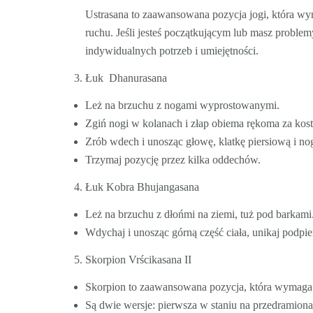
Ustrasana to zaawansowana pozycja jogi, która wym
ruchu. Jeśli jesteś początkującym lub masz proble
indywidualnych potrzeb i umiejętności.
Łuk Dhanurasana
Leż na brzuchu z nogami wyprostowanymi.
Zgiń nogi w kolanach i złap obiema rękoma za kostk
Zrób wdech i unosząc głowę, klatkę piersiową i nog
Trzymaj pozycję przez kilka oddechów.
Łuk Kobra Bhujangasana
Leż na brzuchu z dłońmi na ziemi, tuż pod barkami
Wdychaj i unosząc górną część ciała, unikaj podpier
Skorpion Vrścikasana II
Skorpion to zaawansowana pozycja, która wymaga d
Są dwie wersje: pierwsza w staniu na przedramiona