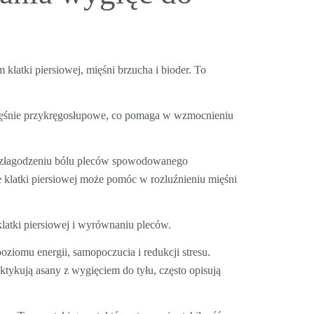
m klatki piersiowej, mięśni brzucha i bioder. To
mięśnie przykręgosłupowe, co pomaga w wzmocnieniu
w złagodzeniu bólu pleców spowodowanego
 klatki piersiowej może pomóc w rozluźnieniu mięśni
atki piersiowej i wyrównaniu pleców.
iomu energii, samopoczucia i redukcji stresu.
ktykują asany z wygięciem do tyłu, często opisują