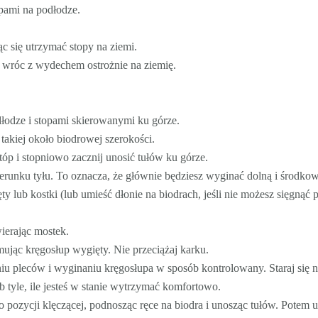
pami na podłodze.
ąc się utrzymać stopy na ziemi.
e wróc z wydechem ostrożnie na ziemię.
dłodze i stopami skierowanymi ku górze.
takiej około biodrowej szerokości.
stóp i stopniowo zacznij unosić tułów ku górze.
runku tyłu. To oznacza, że głównie będziesz wyginać dolną i środkow
y lub kostki (lub umieść dłonie na biodrach, jeśli nie możesz sięgnąć p
wierając mostek.
ując kręgosłup wygięty. Nie przeciążaj karku.
u pleców i wyginaniu kręgosłupa w sposób kontrolowany. Staraj się nie
 tyle, ile jesteś w stanie wytrzymać komfortowo.
pozycji klęczącej, podnosząc ręce na biodra i unosząc tułów. Potem us