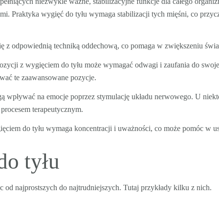
pełniących niezwykle ważne, stabilizacyjne funkcje dla całego organiz
ymi.
Praktyka wygięć do tyłu wymaga stabilizacji tych mięśni, co przy
 się z odpowiednią techniką oddechową, co pomaga w zwiększeniu świa
ycji z wygięciem do tyłu może wymagać odwagi i zaufania do swoje
nywać te zaawansowane pozycje.
ą wpływać na emocje poprzez stymulację układu nerwowego. U niektó
ć procesem terapeutycznym.
ęciem do tyłu wymaga koncentracji i uważności, co może pomóc w us
do tyłu
 od najprostszych do najtrudniejszych. Tutaj przykłady kilku z nich.