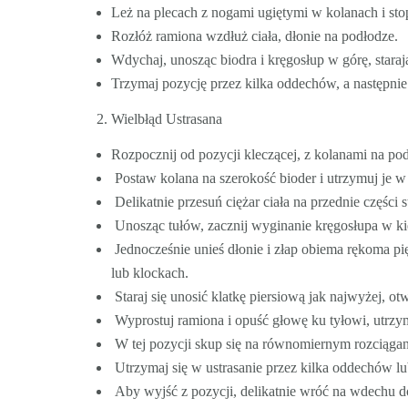
Leż na plecach z nogami ugiętymi w kolanach i sto
Rozłóż ramiona wzdłuż ciała, dłonie na podłodze.
Wdychaj, unosząc biodra i kręgosłup w górę, staraj
Trzymaj pozycję przez kilka oddechów, a następni
Wielbłąd Ustrasana
Rozpocznij od pozycji kleczącej, z kolanami na po
Postaw kolana na szerokość bioder i utrzymuj je w 
Delikatnie przesuń ciężar ciała na przednie części 
Unosząc tułów, zacznij wyginanie kręgosłupa w kie
Jednocześnie unieś dłonie i złap obiema rękoma pięt
lub klockach.
Staraj się unosić klatkę piersiową jak najwyżej, ot
Wyprostuj ramiona i opuść głowę ku tyłowi, utrzym
W tej pozycji skup się na równomiernym rozciągani
Utrzymaj się w ustrasanie przez kilka oddechów lub
Aby wyjść z pozycji, delikatnie wróć na wdechu do 