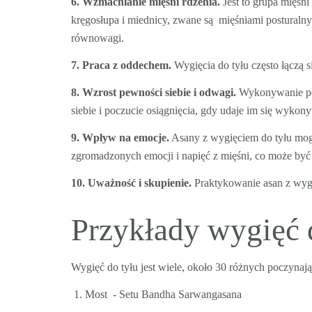
6. Wzmacnianie mięśni rdzenia.
Jest t
o grupa mięśni 
kręgosłupa i miednicy, zwane są mięśniami posturaln
równowagi.
7. Praca z oddechem.
Wygięcia do tyłu często łączą
8. Wzrost pewności siebie i odwagi.
Wykonywanie poz
siebie i poczucie osiągnięcia, gdy udaje im się wyko
9. Wpływ na emocje.
Asany z wygięciem do tyłu mog
zgromadzonych emocji i napięć z mięśni, co może by
10. Uważność i skupienie.
Praktykowanie asan z wygi
Przykłady wygięć 
Wygięć do tyłu jest wiele, około 30 różnych poczynając
Most - Setu Bandha Sarwangasana