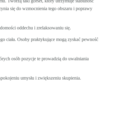
mu. Tworzą taki gorset, który utrzymuje stabilność
czynia się do wzmocnienia tego obszaru i poprawy
domości oddechu i zrelaksowaniu się.
go ciała. Osoby praktykujące mogą zyskać pewność
rych osób pozycje te prowadzią do uwalniania
pokojeniu umysłu i zwiększeniu skupienia.