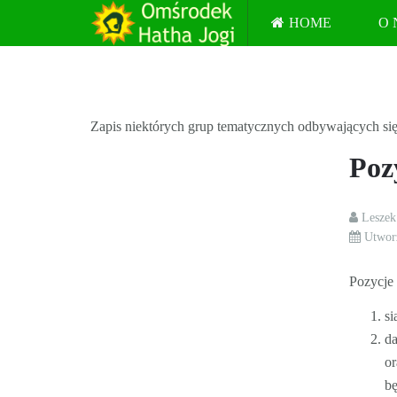
HOME
O 
Zapis niektórych grup tematycznych odbywających się 
Poz
Lesze
Utwor
Pozycje 
si
d
or
bę