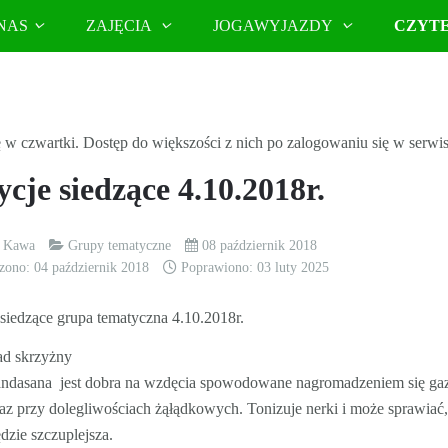
NAS
ZAJĘCIA
JOGAWYJAZDY
CZYT
w czwartki. Dostęp do większości z nich po zalogowaniu się w serwis
ycje siedzące 4.10.2018r.
k Kawa
Grupy tematyczne
08 październik 2018
zono: 04 październik 2018
Poprawiono: 03 luty 2025
siedzące grupa tematyczna 4.10.2018r.
ad skrzyżny
andasana jest dobra na wzdęcia spowodowane nagromadzeniem się g
az przy dolegliwościach żąłądkowych. Tonizuje nerki i może sprawiać, 
dzie szczuplejsza.