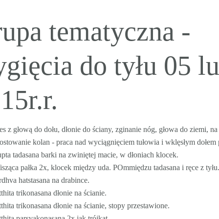
upa tematyczna -
gięcia do tyłu 05 lu
15r.r.
es z głową do dołu, dłonie do ściany, zginanie nóg, głowa do ziemi, na 
ostowanie kolan - praca nad wyciągnięciem tułowia i wklęsłym dołem
pta tadasana barki na zwiniętej macie, w dłoniach klocek.
sząca pałka 2x, klocek między uda. POmmiędzu tadasana i ręce z tyłu
dhva hatstasana na drabince.
thita trikonasana dłonie na ścianie.
thita trikonasana dłonie na ścianie, stopy przestawione.
thita parsvakonasana 2x jak trójkąt.