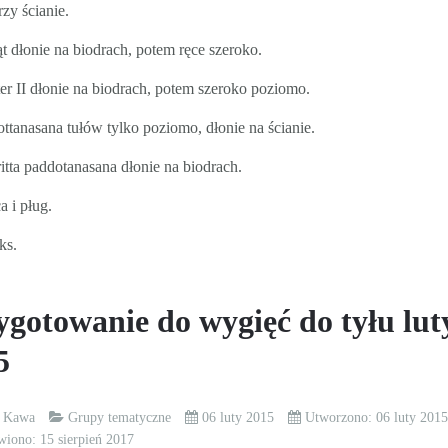
rzy ścianie.
ąt dłonie na biodrach, potem ręce szeroko.
er II dłonie na biodrach, potem szeroko poziomo.
ottanasana tułów tylko poziomo, dłonie na ścianie.
ritta paddotanasana dłonie na biodrach.
a i pług.
ks.
ygotowanie do wygięć do tyłu lut
5
k Kawa
Grupy tematyczne
06 luty 2015
Utworzono: 06 luty 201
wiono: 15 sierpień 2017