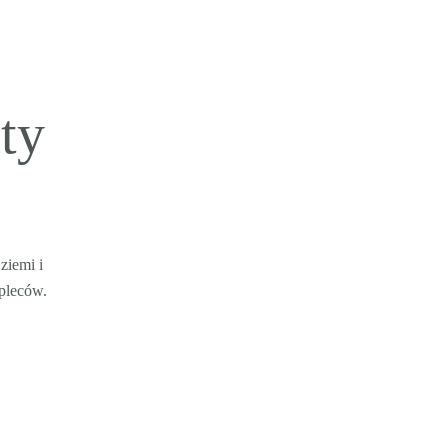
ty
ziemi i
 pleców.
.