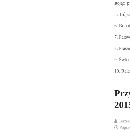
stojąc p
5. Trójk
6. Bohat
7. Parsv
8. Prasa
9. Świec
10. Rela
Prz
201
Lesze
Popra