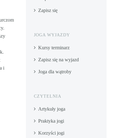
ć
Zapisz się
kurczom
cy.
JOGA WYJAZDY
szy
Kursy terminarz
k.
Zapisz się na wyjazd
t
a i
Joga dla wątroby
CZYTELNIA
Artykuły joga
Praktyka jogi
Korzyści jogi