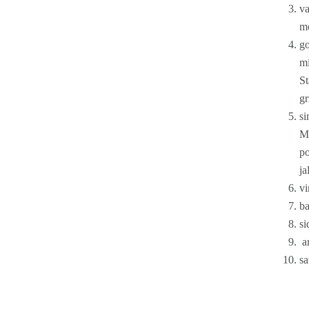
va
mo
g
mi
St
gr
si
Mo
p
ja
vi
b
si
a
s