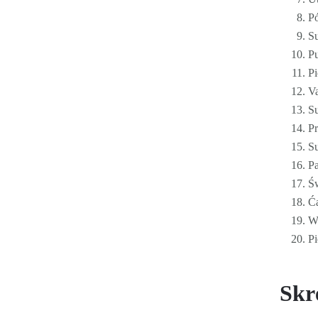
Pó
Su
P
Pi
Va
Su
P
Su
Pa
Ś
Ć
Wi
Pi
Skr