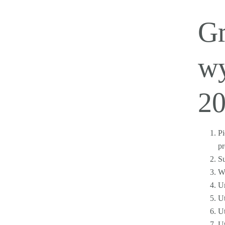
Gr
wy
20
Pi
pr
Su
Wi
Ur
Ut
Ut
Ut