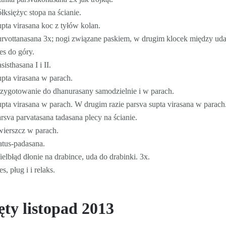
łksiężyc stopa na ścianie.
pta virasana koc z tyłów kolan.
urvottanasana 3x; nogi związane paskiem, w drugim klocek między uda
es do góry.
sisthasana I i II.
pta virasana w parach.
rzygotowanie do dhanurasany samodzielnie i w parach.
pta virasana w parach. W drugim razie parsva supta virasana w parach
rsva parvatasana tadasana plecy na ścianie.
wierszcz w parach.
atus-padasana.
elbłąd dłonie na drabince, uda do drabinki. 3x.
es, pług i i relaks.
ęty listopad 2013