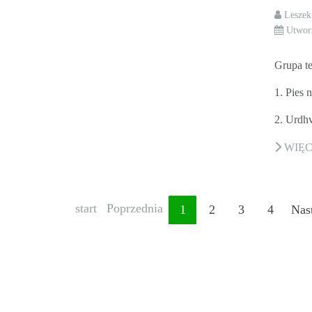
Lesze
Utwor
Grupa te
1. Pies n
2. Urdhv
WIĘ
start
Poprzednia
1
2
3
4
Nas