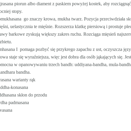
jrasana piorun albo diament z paskiem powyżej kostek, aby rozciągną
cniej stopy.
omukhasana go znaczy krowa, mukha twarz. Pozycja przeciwdziała s
ęśni, uelastycznia te mięśnie. Rozszerza klatkę piersiową i prostuje ple
awy barkowe zyskują większy zakres ruchu. Rozciąga mięsień najszer
zbietu.
mhasana I pomaga pozbyć się przykrego zapachu z ust, oczyszcza języ
wa staje się wyraźniejsza, więc jest dobra dla osób jąkających się. Jes
omocna w opanowywaniu trzech bandh: uddiyana-bandha, mula-bandh
landhara bandha.
rasana warianty rąk
addha-konasana
ddhasana skłon do przodu
rdha padmasana
avasana