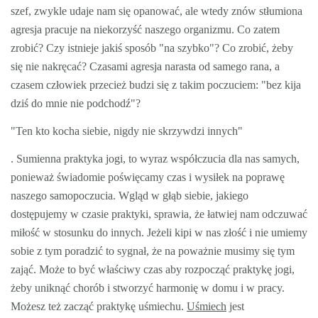
szef, zwykle udaje nam się opanować, ale wtedy znów stłumiona
agresja pracuje na niekorzyść naszego organizmu. Co zatem
zrobić? Czy istnieje jakiś sposób "na szybko"? Co zrobić, żeby
się nie nakręcać? Czasami agresja narasta od samego rana, a
czasem człowiek przecież budzi się z takim poczuciem: "bez kija
dziś do mnie nie podchodź"?
"Ten kto kocha siebie, nigdy nie skrzywdzi innych"
. Sumienna praktyka jogi, to wyraz współczucia dla nas samych,
ponieważ świadomie poświęcamy czas i wysiłek na poprawę
naszego samopoczucia. Wgląd w głąb siebie, jakiego
dostępujemy w czasie praktyki, sprawia, że łatwiej nam odczuwać
miłość w stosunku do innych. Jeżeli kipi w nas złość i nie umiemy
sobie z tym poradzić to sygnał, że na poważnie musimy się tym
zająć. Może to być właściwy czas aby rozpocząć praktykę jogi,
żeby uniknąć chorób i stworzyć harmonię w domu i w pracy.
Możesz też zacząć praktykę uśmiechu.
Uśmiech
jest