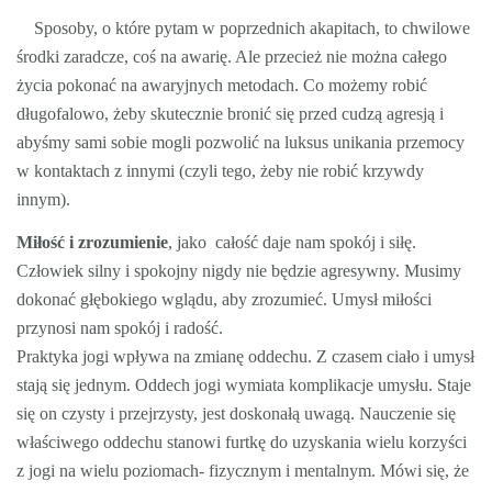
Sposoby, o które pytam w poprzednich akapitach, to chwilowe
środki zaradcze, coś na awarię. Ale przecież nie można całego
życia pokonać na awaryjnych metodach. Co możemy robić
długofalowo, żeby skutecznie bronić się przed cudzą agresją i
abyśmy sami sobie mogli pozwolić na luksus unikania przemocy
w kontaktach z innymi (czyli tego, żeby nie robić krzywdy
innym).
Miłość i zrozumienie
, jako całość daje nam spokój i siłę.
Człowiek silny i spokojny nigdy nie będzie agresywny. Musimy
dokonać głębokiego wglądu, aby zrozumieć. Umysł miłości
przynosi nam spokój i radość.
Praktyka jogi wpływa na zmianę oddechu. Z czasem ciało i umysł
stają się jednym. Oddech jogi wymiata komplikacje umysłu. Staje
się on czysty i przejrzysty, jest doskonałą uwagą. Nauczenie się
właściwego oddechu stanowi furtkę do uzyskania wielu korzyści
z jogi na wielu poziomach- fizycznym i mentalnym. Mówi się, że