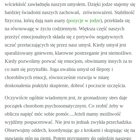
wściekłość zawładnęła naszym umysłem. Dzięki jodze stajemy się
bardziej świadomi naszych zachowań, zrównoważeni. Stabilność
fizyczna, którą dają nam asany (
pozycje w jodze
), przekłada się
na równowagę w życiu codziennym. Większa część naszych
przeżyć emocjonalnych składa się z porywów negatywnych
uczuć przetaczających się przez nasz umysł. Kiedy umysł jest
sparaliżowany gniewem, klarowne postrzeganie jest niemożliwe.
Kiedy pozwolimy porwać się emocjom, obwiniamy innych za to
co nam się przytrafiło. Joga uwalnia umysł od ślepoty i
chorobliwych emocji, równocześnie rozwija w miarę
doskonalenia praktyki skupienie, dobroć i poczucie szczęścia.
Oczywiście ogólnie wiadomym jest, że gromadzony stres daje
początek chorobom psychosomatycznym. Co zrobić żeby w
obliczu napięć móc sobie pomóc....Jeżeli mamy możliwość
wyjdźmy pospacerować. Nie jest to jednak zwykła przechadzka.
Obserwujmy oddech, koordynując go z krokami i skupiając się na
stawianiu stóp na ziemi. Potem przystąpmy do oględzin naszego