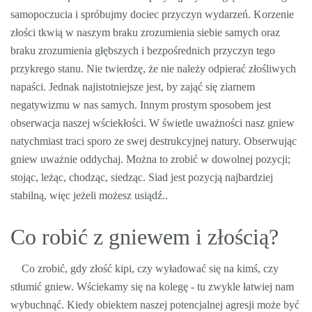
samopoczucia i spróbujmy dociec przyczyn wydarzeń. Korzenie
złości tkwią w naszym braku zrozumienia siebie samych oraz
braku zrozumienia głębszych i bezpośrednich przyczyn tego
przykrego stanu. Nie twierdzę, że nie należy odpierać złośliwych
napaści. Jednak najistotniejsze jest, by zająć się ziarnem
negatywizmu w nas samych. Innym prostym sposobem jest
obserwacja naszej wściekłości. W świetle uważności nasz gniew
natychmiast traci sporo ze swej destrukcyjnej natury. Obserwując
gniew uważnie oddychaj. Można to zrobić w dowolnej pozycji;
stojąc, leżąc, chodząc, siedząc. Siad jest pozycją najbardziej
stabilną, więc jeżeli możesz usiądź..
Co robić z gniewem i złością?
Co zrobić, gdy złość kipi, czy wyładować się na kimś, czy
stłumić gniew. Wściekamy się na kolegę - tu zwykle łatwiej nam
wybuchnąć. Kiedy obiektem naszej potencjalnej agresji może być