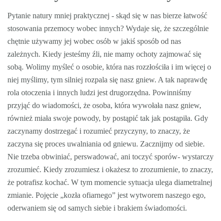
Pytanie natury mniej praktycznej - skąd się w nas bierze łatwość
stosowania przemocy wobec innych? Wydaje się, że szczególnie
chętnie używamy jej wobec osób w jakiś sposób od nas
zależnych. Kiedy jesteśmy źli, nie mamy ochoty zajmować się
sobą. Wolimy myśleć o osobie, która nas rozzłościła i im więcej o
niej myślimy, tym silniej rozpala się nasz gniew. A tak naprawdę
rola otoczenia i innych ludzi jest drugorzędna. Powinniśmy
przyjąć do wiadomości, że osoba, która wywołała nasz gniew,
również miała swoje powody, by postąpić tak jak postąpiła. Gdy
zaczynamy dostrzegać i rozumieć przyczyny, to znaczy, że
zaczyna się proces uwalniania od gniewu. Zacznijmy od siebie.
Nie trzeba obwiniać, perswadować, ani toczyć sporów- wystarczy
zrozumieć. Kiedy zrozumiesz i okażesz to zrozumienie, to znaczy,
że potrafisz kochać. W tym momencie sytuacja ulega diametralnej
zmianie. Pojęcie „kozła ofiarnego” jest wytworem naszego ego,
oderwaniem się od samych siebie i brakiem świadomości.