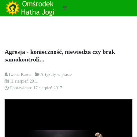
Agresja - konieczność, niewiedza czy brak
samokontroli...
Iwona Kawa
Artykuły w prasie
11 sierpień 2011
Poprawiono: 17 sierpień 2017