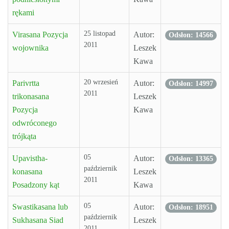
rękami
25 listopad
Virasana Pozycja
Autor:
Odsłon: 14566
2011
wojownika
Leszek
Kawa
20 wrzesień
Parivrtta
Autor:
Odsłon: 14997
2011
trikonasana
Leszek
Pozycja
Kawa
odwróconego
trójkąta
05
Upavistha-
Autor:
Odsłon: 13365
październik
konasana
Leszek
2011
Posadzony kąt
Kawa
05
Swastikasana lub
Autor:
Odsłon: 18951
październik
Sukhasana Siad
Leszek
2011