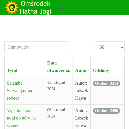
Filtr
Pokaż
tytułów
#
Data
Tytuł
utworzenia.
Autor
Odsłony
13 listopad
Salamba
Autor:
Odsłon: 3314
2024
Sarvangasana
Leszek
świeca
Kawa
06 listopad
Viparita karani
Autor:
Odsłon: 2496
2024
nogi do góry na
Leszek
ścianie
Kawa