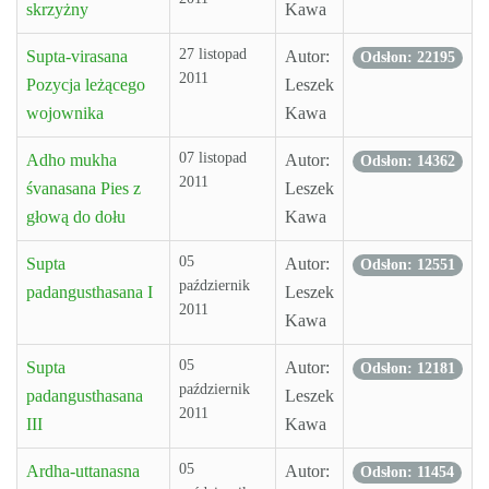
skrzyżny
Kawa
27 listopad
Supta-virasana
Autor:
Odsłon: 22195
2011
Pozycja leżącego
Leszek
wojownika
Kawa
07 listopad
Adho mukha
Autor:
Odsłon: 14362
2011
śvanasana Pies z
Leszek
głową do dołu
Kawa
05
Supta
Autor:
Odsłon: 12551
październik
padangusthasana I
Leszek
2011
Kawa
05
Supta
Autor:
Odsłon: 12181
październik
padangusthasana
Leszek
2011
III
Kawa
05
Ardha-uttanasna
Autor:
Odsłon: 11454