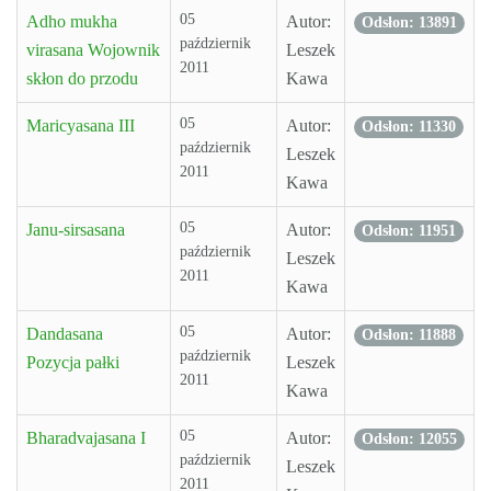
05
Adho mukha
Autor:
Odsłon: 13891
październik
virasana Wojownik
Leszek
2011
skłon do przodu
Kawa
05
Maricyasana III
Autor:
Odsłon: 11330
październik
Leszek
2011
Kawa
05
Janu-sirsasana
Autor:
Odsłon: 11951
październik
Leszek
2011
Kawa
05
Dandasana
Autor:
Odsłon: 11888
październik
Pozycja pałki
Leszek
2011
Kawa
05
Bharadvajasana I
Autor:
Odsłon: 12055
październik
Leszek
2011