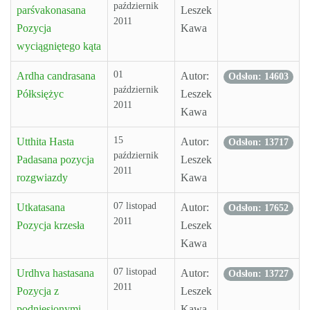
październik
parśvakonasana
Leszek
2011
Pozycja
Kawa
wyciągniętego kąta
01
Ardha candrasana
Autor:
Odsłon: 14603
październik
Półksiężyc
Leszek
2011
Kawa
15
Utthita Hasta
Autor:
Odsłon: 13717
październik
Padasana pozycja
Leszek
2011
rozgwiazdy
Kawa
07 listopad
Utkatasana
Autor:
Odsłon: 17652
2011
Pozycja krzesła
Leszek
Kawa
07 listopad
Urdhva hastasana
Autor:
Odsłon: 13727
2011
Pozycja z
Leszek
podniesionymi
Kawa