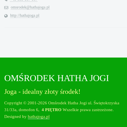
omsrodek@hathajoga.pl
http://hathajoga.pl
OMŚRODEK HATHA JOGI
Joga - idealny złoty środek!
Copyright © 2001-2026 Omśrodek Hatha Jogi ul. Świętokrzyska
31/33a, domofon 6,
4 PIĘTRO
Wszelkie prawa zastrzeżone.
Designed by
hathajoga.pl