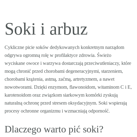
Soki i arbuz
Cykliczne picie soków dedykowanych konkretnym narządom
odgrywa ogromną rolę w profilaktyce zdrowia. Świeżo
wyciskane owoce i warzywa dostarczają przeciwutleniaczy, które
mogą chronić przed chorobami degeneracyjnymi, starzeniem,
chorobami krążenia, astmą, zaćmą, artretyzmem, a nawet
nowotworami. Dzięki enzymom, flawonoidom, witaminom C i E,
karotenoidom oraz związkom siarkowym komórki zyskują
naturalną ochronę przed stresem oksydacyjnym. Soki wspierają
procesy ochronne organizmu i wzmacniają odporność.
Dlaczego warto pić soki?