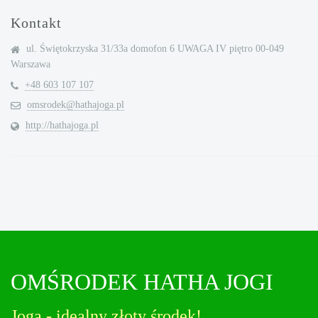
Kontakt
ul. Świętokrzyska 31/33a domofon 6 UWAGA IV piętro 00-049
Warszawa
+48 603 107 107
omsrodek@hathajoga.pl
http://hathajoga.pl
OMŚRODEK HATHA JOGI
Joga - idealny złoty środek!