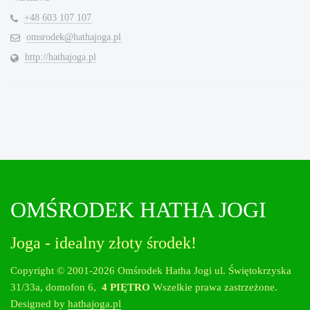
+48 603 107 107
omsrodek@hathajoga.pl
http://hathajoga.pl
OMŚRODEK HATHA JOGI
Joga - idealny złoty środek!
Copyright © 2001-2026 Omśrodek Hatha Jogi ul. Świętokrzyska
31/33a, domofon 6,
4 PIĘTRO
Wszelkie prawa zastrzeżone.
Designed by
hathajoga.pl