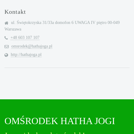
Kontakt
ul. Świętokrzyska 31/33a domofon 6 UWAGA IV piętro 00-049
Warszawa
+48 603 107 107
omsrodek@hathajoga.pl
http://hathajoga.pl
OMŚRODEK HATHA JOGI