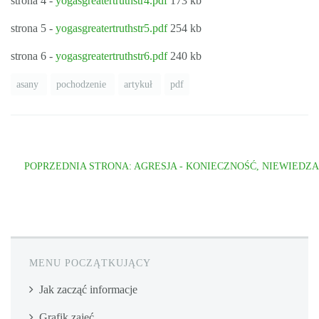
strona 4 -
yogasgreatertruthstr4.pdf
173 kb
strona 5 -
yogasgreatertruthstr5.pdf
254 kb
strona 6 -
yogasgreatertruthstr6.pdf
240 kb
asany
pochodzenie
artykuł
pdf
POPRZEDNIA STRONA: AGRESJA - KONIECZNOŚĆ, NIEWIEDZ
MENU POCZĄTKUJĄCY
Jak zacząć informacje
Grafik zajęć