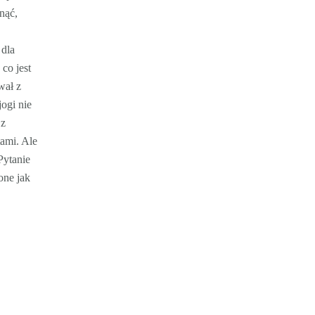
nąć,
u
 dla
 co jest
wał z
jogi nie
 z
ami. Ale
Pytanie
one jak