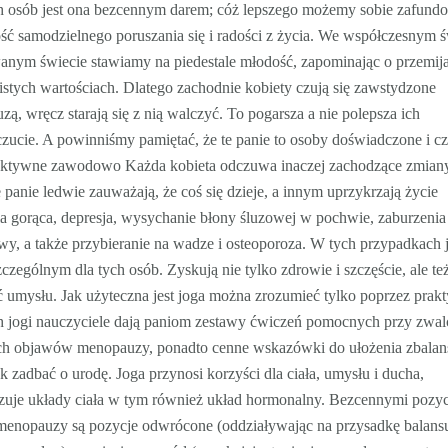
ch osób jest ona bezcennym darem; cóż lepszego możemy sobie zafund
ć samodzielnego poruszania się i radości z życia. We współczesnym ś
anym świecie stawiamy na piedestale młodość, zapominając o przemija
stych wartościach. Dlatego zachodnie kobiety czują się zawstydzone
ą, wręcz starają się z nią walczyć. To pogarsza a nie polepsza ich
ucie. A powinniśmy pamiętać, że te panie to osoby doświadczone i cz
aktywne zawodowo Każda kobieta odczuwa inaczej zachodzące zmian
 panie ledwie zauważają, że coś się dzieje, a innym uprzykrzają życie
a gorąca, depresja, wysychanie błony śluzowej w pochwie, zaburzenia
wy, a także przybieranie na wadze i osteoporoza. W tych przypadkach j
czególnym dla tych osób. Zyskują nie tylko zdrowie i szczęście, ale te
 umysłu. Jak użyteczna jest joga można zrozumieć tylko poprzez prak
ch jogi nauczyciele dają paniom zestawy ćwiczeń pomocnych przy zwal
ch objawów menopauzy, ponadto cenne wskazówki do ułożenia zbala
jak zadbać o urodę. Joga przynosi korzyści dla ciała, umysłu i ducha,
zuje układy ciała w tym również układ hormonalny. Bezcennymi pozy
 menopauzy są pozycje odwrócone (oddziaływając na przysadkę balans