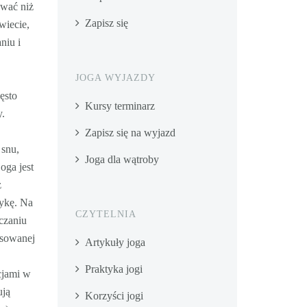
ować niż
Zapisz się
wiecie,
niu i
JOGA WYJAZDY
ęsto
Kursy terminarz
y.
Zapisz się na wyjazd
 snu,
Joga dla wątroby
oga jest
ż
tykę. Na
CZYTELNIA
czaniu
nsowanej
Artykuły joga
Praktyka jogi
cjami w
ują
Korzyści jogi