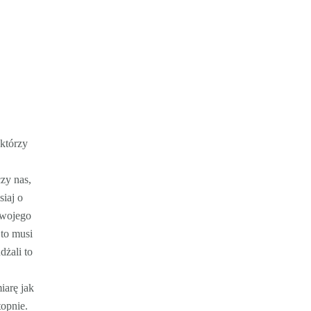
 którzy
zy nas,
siaj o
swojego
 to musi
dżali to
iarę jak
opnie.