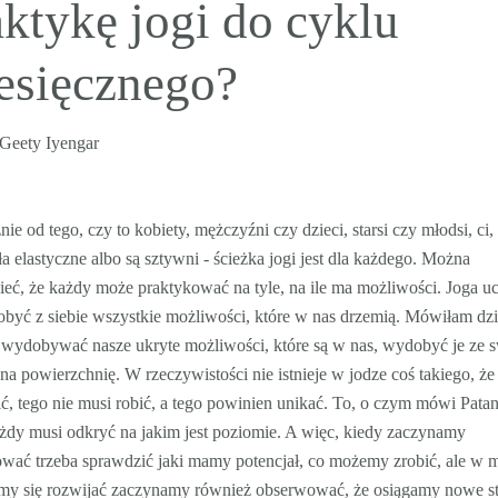
aktykę jogi do cyklu
esięcznego?
Geety Iyengar
nie od tego, czy to kobiety, mężczyźni czy dzieci, starsi czy młodsi, ci,
ła elastyczne albo są sztywni - ścieżka jogi jest dla każdego. Można
eć, że każdy może praktykować na tyle, na ile ma możliwości. Joga uc
być z siebie wszystkie możliwości, które w nas drzemią. Mówiłam dzi
k wydobywać nasze ukryte możliwości, które są w nas, wydobyć je ze 
na powierzchnię. W rzeczywistości nie istnieje w jodze coś takiego, że
ić, tego nie musi robić, a tego powinien unikać. To, o czym mówi Patan
ażdy musi odkryć na jakim jest poziomie. A więc, kiedy zaczynamy
wać trzeba sprawdzić jaki mamy potencjał, co możemy zrobić, ale w m
my się rozwijać zaczynamy również obserwować, że osiągamy nowe st