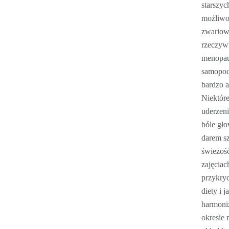
starszy
możliwoś
zwariow
rzeczywi
menopauz
samopocz
bardzo 
Niektóre
uderzeni
bóle gło
darem sz
świeżość
zajęcia
przykry
diety i 
harmoni
okresie