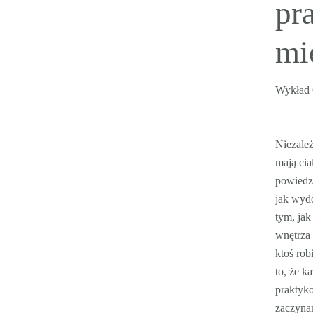
pr
mi
Wykład 
Niezależ
mają cia
powiedzi
jak wydo
tym, ja
wnętrza 
ktoś rob
to, że k
praktyko
zaczyna