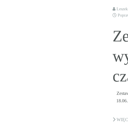
Lesze
Popra
Ze
w
cz
Zestaw
18.06.
WIĘ