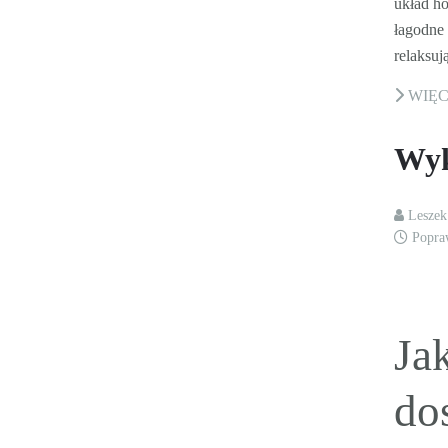
układ ho
łagodne 
relaksuj
WIĘ
Wyk
Lesze
Popra
Ja
do