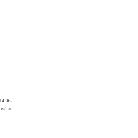
14.06-
 być on