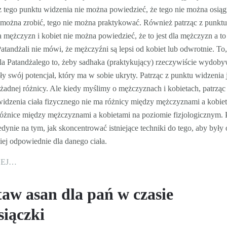
z tego punktu widzenia nie można powiedzieć, że tego nie można osiąg
e można zrobić, tego nie można praktykować. Również patrząc z punkt
 mężczyzn i kobiet nie można powiedzieć, że to jest dla mężczyzn a to
Patandżali nie mówi, że mężczyźni są lepsi od kobiet lub odwrotnie. To,
la Patandżalego to, żeby sadhaka (praktykujący) rzeczywiście wydoby
ały swój potencjał, który ma w sobie ukryty. Patrząc z punktu widzenia 
 żadnej różnicy. Ale kiedy myślimy o mężczyznach i kobietach, patrząc
idzenia ciała fizycznego nie ma różnicy między mężczyznami a kobiet
 różnice między mężczyznami a kobietami na poziomie fizjologicznym. 
edynie na tym, jak skoncentrować istniejące techniki do tego, aby były 
iej odpowiednie dla danego ciała.
CEJ…
taw asan dla pań w czasie
siączki