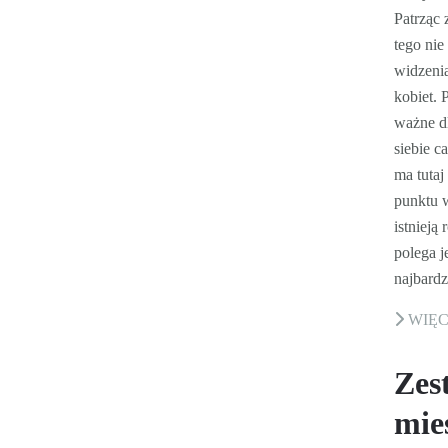
Patrząc 
tego ni
widzenia
kobiet. 
ważne d
siebie c
ma tutaj
punktu w
istnieją
polega j
najbardz
WIĘ
Zes
mie