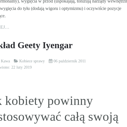
rmonalny), wygięcia w przód (uspokajają, tonizują narządy wewnętrzn
wygięcia do tyłu (dodają wigoru i optymizmu) i oczywiście pozycje
ące.
CEJ…
ład Geety Iyengar
k Kawa
Kobiece sprawy
06 październik 2011
wiono: 22 luty 2019
k kobiety powinny
stosowywać całą swoją