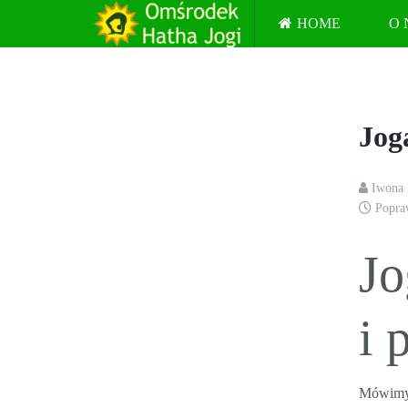
HOME
O 
Jog
Iwona
Popra
Jo
i 
Mówimy,